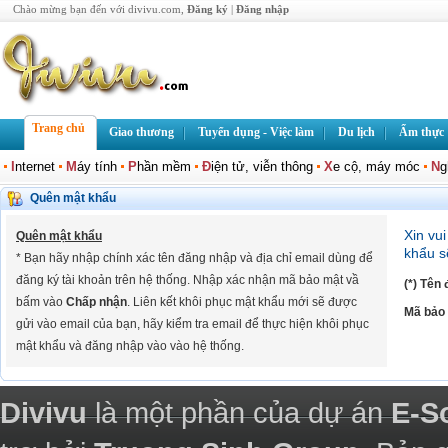
Chào mừng bạn đến với divivu.com,
Đăng ký
|
Đăng nhập
Trang chủ
Giao thương
Tuyển dụng - Việc làm
Du lịch
Ẩm thực
I
nternet
M
áy tính
P
hần mềm
Đ
iện tử, viễn thông
X
e cộ, máy móc
N
g
Quên mật khẩu
Xin vu
Quên mật khẩu
khẩu s
* Bạn hãy nhập chính xác tên đăng nhập và địa chỉ email dùng để
đăng ký tài khoản trên hệ thống. Nhập xác nhận mã bảo mật vầ
(*) Tên
bấm vào
Chấp nhận
. Liên kết khôi phục mật khẩu mới sẽ được
Mã bảo
gửi vào email của bạn, hãy kiểm tra email để thực hiện khôi phục
mật khẩu và đăng nhập vào vào hệ thống.
Divivu
là một phần của dự án
E-S