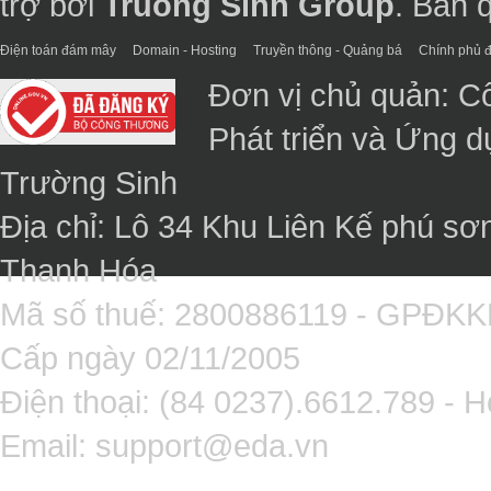
trợ bởi
Truong Sinh Group
. Bản 
Điện toán đám mây
Domain - Hosting
Truyền thông - Quảng bá
Chính phủ đ
Đơn vị chủ quản: C
Phát triển và Ứng 
Trường Sinh
Địa chỉ: Lô 34 Khu Liên Kế phú sơ
Thanh Hóa
Mã số thuế: 2800886119 - GPĐK
Cấp ngày 02/11/2005
Điện thoại: (84 0237).6612.789 - H
Email:
support@eda.vn