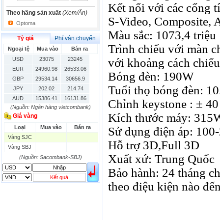
Kết nối với các cổng 
Theo hãng sản xuất
(Xem/Ẩn)
S-Video, Composite, 
Optoma
Màu sắc: 1073,4 triệu
Tỷ giá
Phí vận chuyển
Trình chiếu với màn ch
Ngoại tệ
Mua vào
Bán ra
USD
23075
23245
với khoảng cách chiếu
EUR
24960.98
26533.06
Bóng đèn: 190W
GBP
29534.14
30656.9
Tuổi thọ bóng đèn: 1
JPY
202.02
214.74
AUD
15386.41
16131.86
Chỉnh keystone : ± 40
(Nguồn: Ngân hàng vietcombank)
HKD
2906.04
3028.6
Kích thước máy: 315
Giá vàng
SGD
16755.29
17427.08
Loại
Mua vào
Bán ra
THB
666.2
786.99
Sử dụng điện áp: 100
Vàng SJC
CAD
17223.74
18058.21
Hỗ trợ 3D,Full 3D
Vàng SBJ
CHF
23161.62
24283.77
Xuất xứ: Trung Quốc
DKK
(Nguồn: Sacombank-SBJ)
0
3531.88
INR
0
340.14
Bảo hành: 24 tháng ch
KRW
18.01
21.12
Kết quả
theo điệu kiện nào đến
KWD
0
79758.97
MYR
0
5808.39
NOK
0
2658.47
RMB
3272
1