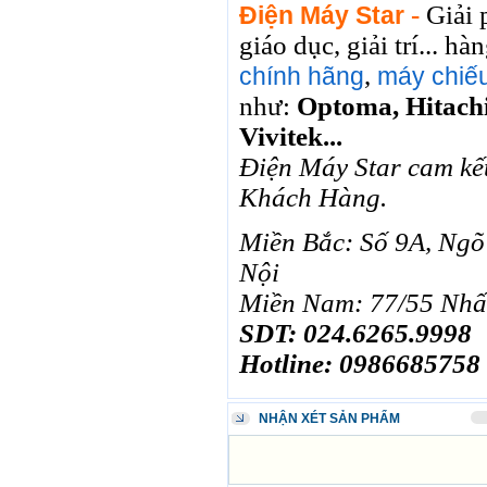
-
Giải 
Điện Máy Star
RUB
0
418.79
SAR
0
6457
giáo dục, giải trí... 
SEK
0
2503.05
,
chính hãng
máy chiếu
như:
Optoma, Hitachi
Vivitek...
Điện Máy Star cam kế
Khách Hàng.
Miền Bắc: Số 9A, Ngõ
Nội
Miền Nam: 77/55 Nhấ
SDT: 024.6265.9998
Hotline: 0986685758
NHẬN XÉT SẢN PHẨM