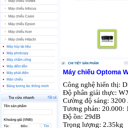
Máy chiếu Vivitek
Máy chiếu Infocus
Máy chiếu Casio
Máy chiếu Epson
Máy chiếu Acer
Máy chiếu Hitachi
Máy hủy tài liệu
Máy photcopy
Máy chấm công
CHI TIẾT SẢN PHẨM
Máy đếm tiền
Máy chiếu Optoma 
Máy phát điện
Màn chiếu
Công nghệ hiển thị: 
Bảng tương tác thông minh
Độ phân giải thực: W
Tra cứu nhanh
Tất cả
Cường độ sáng: 3200
Tên sản phẩm
Tương phản: 20.000: 
Độ ồn: 29dB
Khoảng giá (VNĐ)
Trọng lượng: 2.35kg
Từ:
Đến: