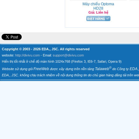
Máy chiếu Optoma
HD28
Giá: Liên hệ
Copyright © 2003 - 2026
EDA., JSC
. All rights reserved
website:
http://divivu.com
- Email:
support@divivu.com
Hiển thị tốt nhất ở chế độ màn hình 1024x768 (Firefox 3, IE6-7, Safari, Opera 9)
©
FreeWeb
Talaweb
EDA.
Website sử dụng gói
được xây dựng trên nền tảng
do Công ty
EDA., JSC. không chịu trách nhiệm về nội dung thông tin do chủ gian hàng đăng tải trên web