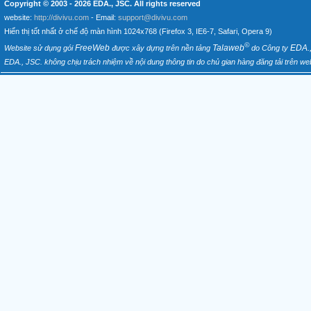
Copyright © 2003 - 2026
EDA., JSC
. All rights reserved
website:
http://divivu.com
- Email:
support@divivu.com
Hiển thị tốt nhất ở chế độ màn hình 1024x768 (Firefox 3, IE6-7, Safari, Opera 9)
©
FreeWeb
Talaweb
EDA.
Website sử dụng gói
được xây dựng trên nền tảng
do Công ty
EDA., JSC. không chịu trách nhiệm về nội dung thông tin do chủ gian hàng đăng tải trên web