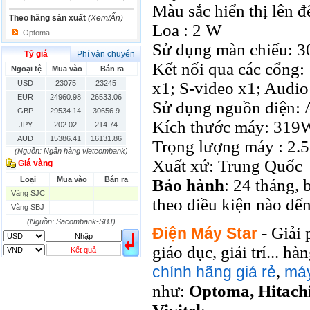
Màu sắc hiển thị lên đ
Theo hãng sản xuất
(Xem/Ẩn)
Loa : 2 W
Optoma
Sử dụng màn chiếu: 3
Tỷ giá
Phí vận chuyển
Kết nối qua các cổng
Ngoại tệ
Mua vào
Bán ra
USD
23075
23245
x1; S-video x1; Audio
EUR
24960.98
26533.06
Sử dụng nguồn điện:
GBP
29534.14
30656.9
Kích thước máy: 31
JPY
202.02
214.74
AUD
15386.41
16131.86
Trọng lượng máy : 2.5
(Nguồn: Ngân hàng vietcombank)
HKD
2906.04
3028.6
Xuất xứ: Trung Quốc
Giá vàng
SGD
16755.29
17427.08
Loại
Mua vào
Bán ra
THB
666.2
786.99
Bảo hành
: 24 tháng,
Vàng SJC
CAD
17223.74
18058.21
theo điều kiện nào đến
Vàng SBJ
CHF
23161.62
24283.77
DKK
(Nguồn: Sacombank-SBJ)
0
3531.88
- Giải
Điện Máy Star
INR
0
340.14
giáo dục, giải trí... 
KRW
18.01
21.12
Kết quả
KWD
0
79758.97
,
chính hãng giá rẻ
máy
MYR
0
5808.39
như:
Optoma, Hitachi
NOK
0
2658.47
RMB
3272
1