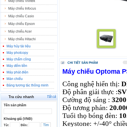
Máy chiếu Vivitek
Máy chiếu Infocus
Máy chiếu Casio
Máy chiếu Epson
Máy chiếu Acer
Máy chiếu Hitachi
Máy hủy tài liệu
Máy photcopy
Máy chấm công
CHI TIẾT SẢN PHẨM
Máy đếm tiền
Máy chiếu Optoma 
Máy phát điện
Màn chiếu
Công nghệ hiển thị:
D
Bảng tương tác thông minh
Độ phân giải thực :
SV
Tra cứu nhanh
Tất cả
Cường độ sáng :
3200
Tên sản phẩm
Độ tương phản:
20.00
Tuổi thọ bóng đèn:
10
Khoảng giá (VNĐ)
Keystone: +/-40° chiề
Từ:
Đến: