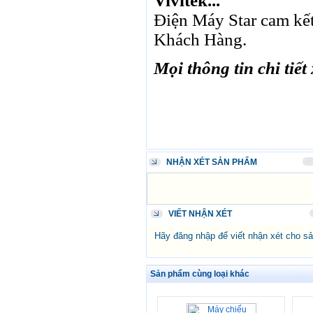
Vivitek...
RUB
0
418.79
Điện Máy Star cam kết
SAR
0
6457
Khách Hàng.
SEK
0
2503.05
Mọi thông tin chi tiết
NHẬN XÉT SẢN PHẨM
VIẾT NHẬN XÉT
Hãy đăng nhập để viết nhận xét cho s
Sản phẩm cùng loại khác