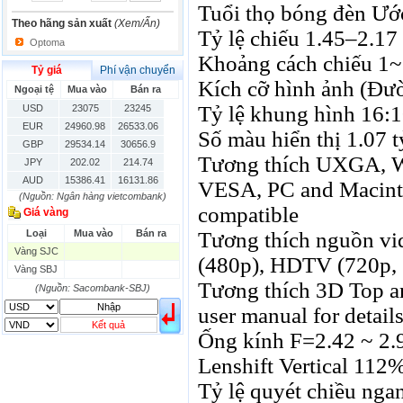
Tuổi thọ bóng đèn Ướ
Theo hãng sản xuất
(Xem/Ẩn)
Tỷ lệ chiếu 1.45–2.17
Optoma
Khoảng cách chiếu 1
Tỷ giá
Phí vận chuyển
Kích cỡ hình ảnh (Đườn
Ngoại tệ
Mua vào
Bán ra
Tỷ lệ khung hình 16:1
USD
23075
23245
EUR
24960.98
26533.06
Số màu hiển thị 1.07 t
GBP
29534.14
30656.9
Tương thích UXGA,
JPY
202.02
214.74
AUD
15386.41
16131.86
VESA, PC and Macint
(Nguồn: Ngân hàng vietcombank)
HKD
2906.04
3028.6
compatible
Giá vàng
SGD
16755.29
17427.08
Loại
Mua vào
Bán ra
Tương thích nguồn v
THB
666.2
786.99
Vàng SJC
CAD
17223.74
18058.21
(480p), HDTV (720p, 
Vàng SBJ
CHF
23161.62
24283.77
Tương thích 3D Top an
DKK
(Nguồn: Sacombank-SBJ)
0
3531.88
INR
0
340.14
user manual for detail
KRW
18.01
21.12
Kết quả
Ống kính F=2.42 ~ 2.
KWD
0
79758.97
Lenshift Vertical 112
MYR
0
5808.39
NOK
0
2658.47
Tỷ lệ quyét chiều ng
RMB
3272
1