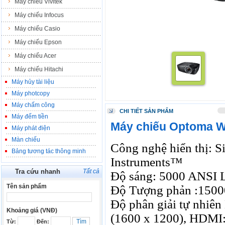
Máy chiếu Vivitek
Máy chiếu Infocus
Máy chiếu Casio
Máy chiếu Epson
Máy chiếu Acer
Máy chiếu Hitachi
Máy hủy tài liệu
Máy photcopy
Máy chấm công
CHI TIẾT SẢN PHẨM
Máy đếm tiền
Máy chiếu Optoma 
Máy phát điện
Màn chiếu
Công nghệ hiển thị:
Bảng tương tác thông minh
Instruments™
Tra cứu nhanh
Tất cả
Độ sáng: 5000 ANSI 
Tên sản phẩm
Độ Tượng phản :1500
Độ phân giải tự nhiê
Khoảng giá (VNĐ)
(1600 x 1200), HDMI
Từ:
Đến: