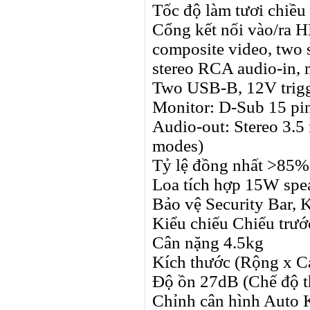
Tốc độ làm tươi chiề
RUB
0
418.79
SAR
0
6457
Cổng kết nối vào/ra 
SEK
0
2503.05
composite video, two s
stereo RCA audio-in, 
Two USB-B, 12V trig
Monitor: D-Sub 15 pi
Audio-out: Stereo 3.5
modes)
Tỷ lệ đồng nhất >85%
Loa tích hợp 15W spe
Bảo vệ Security Bar, 
Kiểu chiếu Chiếu trước
Cân nặng 4.5kg
Kích thước (Rộng x Ca
Độ ồn 27dB (Chế độ t
Chỉnh cân hình Auto K