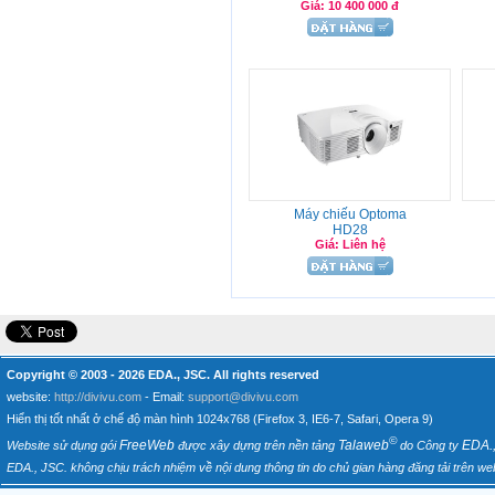
Giá: 10 400 000 đ
Máy chiếu Optoma
HD28
Giá: Liên hệ
Copyright © 2003 - 2026
EDA., JSC
. All rights reserved
website:
http://divivu.com
- Email:
support@divivu.com
Hiển thị tốt nhất ở chế độ màn hình 1024x768 (Firefox 3, IE6-7, Safari, Opera 9)
©
FreeWeb
Talaweb
EDA.
Website sử dụng gói
được xây dựng trên nền tảng
do Công ty
EDA., JSC. không chịu trách nhiệm về nội dung thông tin do chủ gian hàng đăng tải trên web