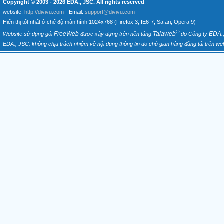
Copyright © 2003 - 2026
EDA., JSC
. All rights reserved
website:
http://divivu.com
- Email:
support@divivu.com
Hiển thị tốt nhất ở chế độ màn hình 1024x768 (Firefox 3, IE6-7, Safari, Opera 9)
©
FreeWeb
Talaweb
EDA.
Website sử dụng gói
được xây dựng trên nền tảng
do Công ty
EDA., JSC. không chịu trách nhiệm về nội dung thông tin do chủ gian hàng đăng tải trên web