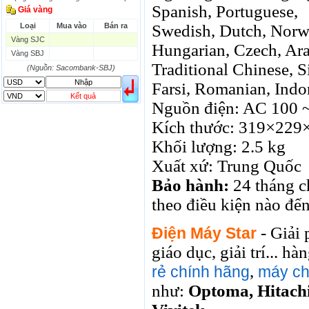
Spanish, Portuguese,
Giá vàng
SGD
16755.29
17427.08
Loại
Mua vào
Bán ra
Swedish, Dutch, Norwe
THB
666.2
786.99
Vàng SJC
CAD
17223.74
18058.21
Hungarian, Czech, Ara
Vàng SBJ
CHF
23161.62
24283.77
Traditional Chinese, S
DKK
(Nguồn: Sacombank-SBJ)
0
3531.88
INR
0
340.14
Farsi, Romanian, Indo
KRW
18.01
21.12
Kết quả
Nguồn điện: AC 100 
KWD
0
79758.97
Kích thước: 319×22
MYR
0
5808.39
NOK
0
2658.47
Khối lượng: 2.5 kg
RMB
3272
1
Xuất xứ: Trung Quốc
RUB
0
418.79
SAR
0
6457
Bảo hành:
24 tháng c
SEK
0
2503.05
theo điều kiện nào đến
- Giải 
Điện Máy Star
giáo dục, giải trí... 
,
rẻ chính hãng
máy ch
như:
Optoma, Hitachi