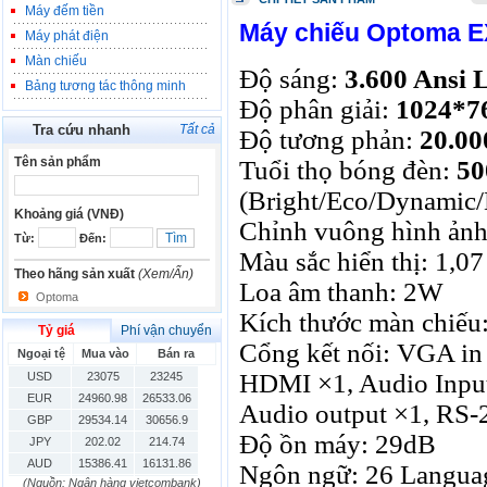
Máy đếm tiền
Máy chiếu Optoma 
Máy phát điện
Màn chiếu
Độ sáng:
3.600 Ansi
Bảng tương tác thông minh
Độ phân giải:
1024*7
Tra cứu nhanh
Tất cả
Độ tương phản:
20.00
Tên sản phẩm
Tuổi thọ bóng đèn:
50
(Bright/Eco/Dynamic/
Khoảng giá (VNĐ)
Chỉnh vuông hình ảnh:
Từ:
Đến:
Màu sắc hiển thị: 1,07
Theo hãng sản xuất
(Xem/Ẩn)
Loa âm thanh: 2W
Optoma
Kích thước màn chiếu:
Tỷ giá
Phí vận chuyển
Cổng kết nối: VGA in
Ngoại tệ
Mua vào
Bán ra
HDMI ×1, Audio Input
USD
23075
23245
EUR
24960.98
26533.06
Audio output ×1, RS-2
GBP
29534.14
30656.9
Độ ồn máy: 29dB
JPY
202.02
214.74
AUD
15386.41
16131.86
Ngôn ngữ: 26 Language
(Nguồn: Ngân hàng vietcombank)
HKD
2906.04
3028.6