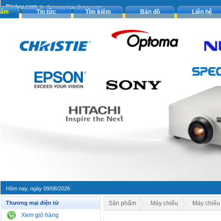
Divivu.com
dienmaystar.divivu.com
hẩm
Tin tức
Tìm kiếm
Bản đồ
Liên hệ
Hôm nay, ngày 09/08/2026
Thương mại điện tử
Sản phẩm
Máy chiếu
Máy chiếu
Xem giỏ hàng