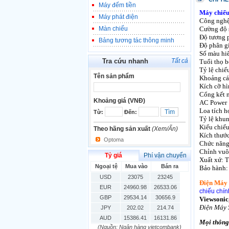
Máy đếm tiền
Máy chiế
Máy phát điện
Công nghệ 
Màn chiếu
Cường độ 
Độ tương 
Bảng tương tác thông minh
Độ phân gi
Số màu hiể
Tra cứu nhanh
Tất cả
Tuổi thọ 
Tỷ lệ chiếu
Tên sản phẩm
Khoảng cá
Kích cỡ hì
Cổng kết
Khoảng giá (VNĐ)
AC Power
Loa tích h
Từ:
Đến:
Tỷ lệ khun
Kiểu chiếu:
Theo hãng sản xuất
(Xem/Ẩn)
Kích thướ
Optoma
Chức năng:
Chỉnh vuô
Tỷ giá
Phí vận chuyển
Xuất xứ: 
Ngoại tệ
Mua vào
Bán ra
Bảo hành: 
USD
23075
23245
Điện Máy 
EUR
24960.98
26533.06
chiếu chí
GBP
29534.14
30656.9
Viewsonic,
Điện Máy 
JPY
202.02
214.74
AUD
15386.41
16131.86
Mọi thông 
(Nguồn: Ngân hàng vietcombank)
HKD
2906.04
3028.6