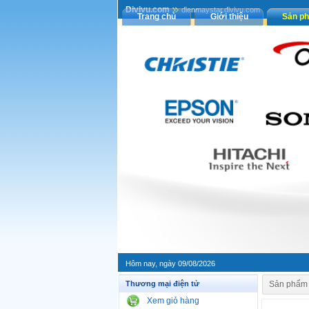
Divivu.com
dienmaystar.divivu.com
Trang chủ
Giới thiệu
Sản p
Hôm nay, ngày 09/08/2026
Thương mại điện tử
Sản phẩm
Xem giỏ hàng