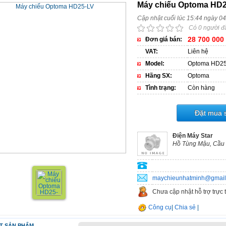
Máy chiếu Optoma HD
Cập nhật cuối lúc 15:44 ngày 0
Có 0 người đ
28 700 000
Đơn giá bán:
VAT:
Liên hệ
Model:
Optoma HD25
Hãng SX:
Optoma
Tình trạng:
Còn hàng
Đặt mua 
Điện Máy Star
Hồ Tùng Mậu, Cầu 
maychieunhatminh@gmail
Chưa cập nhật hỗ trợ trực 
Công cụ
|
Chia sẻ
|
ẾT SẢN PHẨM