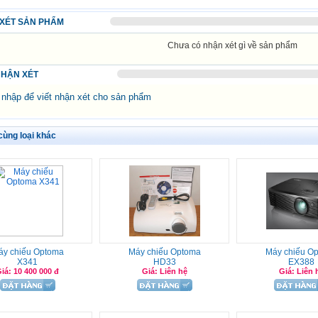
XÉT SẢN PHẨM
Chưa có nhận xét gì về sản phẩm
NHẬN XÉT
hập để viết nhận xét cho sản phẩm
ùng loại khác
áy chiếu Optoma
Máy chiếu Optoma
Máy chiếu O
X341
HD33
EX388
iá: 10 400 000 đ
Giá: Liên hệ
Giá: Liên 