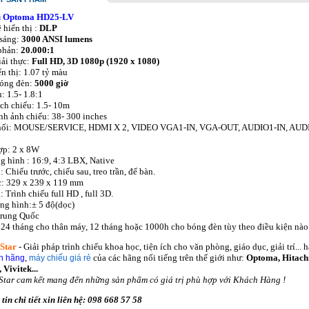
u Optoma HD25-LV
hiển thị :
DLP
sáng:
3000 ANSI lumens
phản:
20.000:1
ải thực:
Full HD, 3D 1080p (1920 x 1080)
n thị: 1.07 tỷ màu
bóng đèn:
5000 giờ
: 1.5- 1.8:1
ch chiếu: 1.5- 10m
nh ảnh chiếu: 38- 300 inches
 nối: MOUSE/SERVICE, HDMI X 2, VIDEO VGA1-IN, VGA-OUT, AUDIO1-IN, AUD
ợp: 2 x 8W
g hình : 16:9, 4:3 LBX, Native
 Chiếu trước, chiếu sau, treo trần, để bàn.
c: 329 x 239 x 119 mm
 Trình chiếu full HD , full 3D.
ng hình:± 5 độ(dọc)
Trung Quốc
24 tháng cho thân máy, 12 tháng hoặc 1000h cho bóng đèn tùy theo điều kiện nào 
Star
- Giải pháp trình chiếu khoa học, tiện ích cho văn phòng, giáo dục, giải trí..
,
của các hãng nối tiếng trên thế giới như:
Optoma, Hitachi
nh hãng
máy chiếu giá rẻ
 Vivitek...
Star cam kết mang đến những sản phẩm có giá trị phù hợp với Khách Hàng !
tin chi tiết xin liên hệ: 098 668 57 58