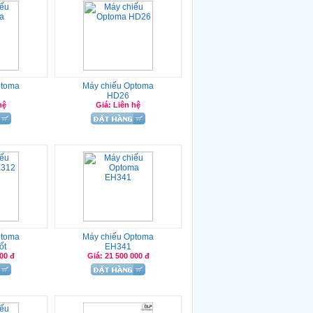
ptoma
Máy chiếu Optoma
HD26
hệ
Giá: Liên hệ
ptoma
Máy chiếu Optoma
ốt
EH341
000 đ
Giá: 21 500 000 đ