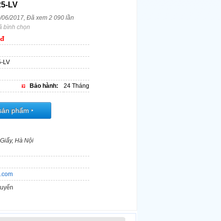
25-LV
4/06/2017, Đã xem 2 090 lần
ã bình chọn
 đ
-LV
Bảo hành:
24 Tháng
sản phẩm
‣
Giấy, Hà Nội
.com
tuyến