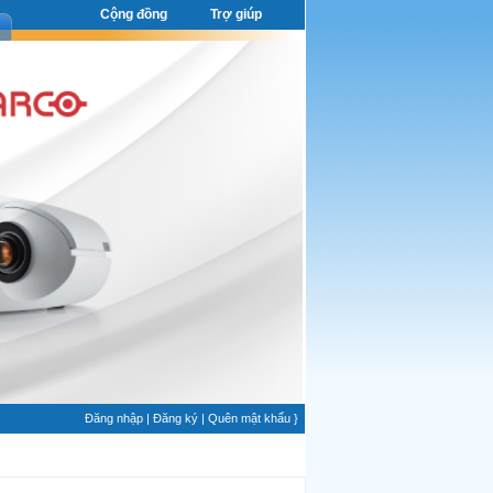
Cộng đồng
Trợ giúp
Đăng nhập
|
Đăng ký
|
Quên mật khẩu
}